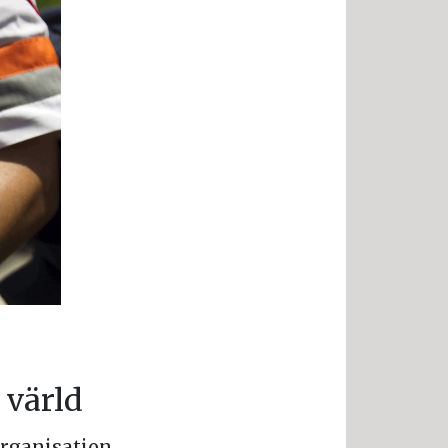
 värld
organisation,