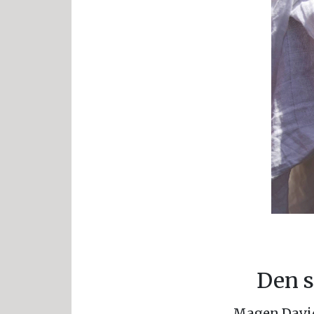
Den s
Magen David 