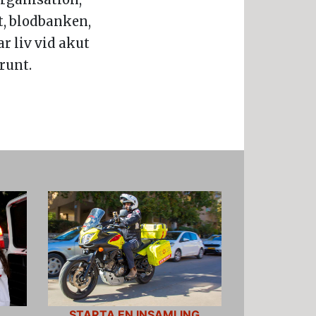
, blodbanken,
r liv vid akut
runt.
STARTA EN INSAMLING