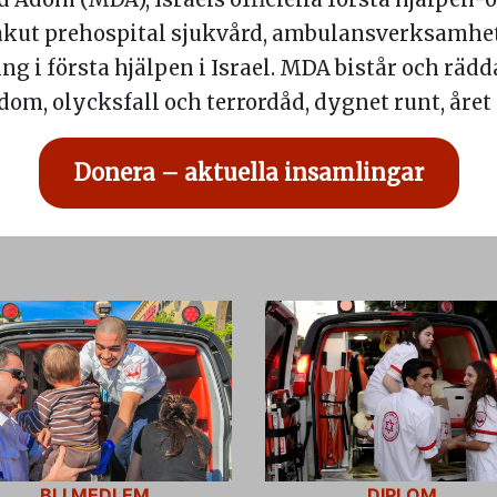
 akut prehospital sjukvård, ambulansverksamhet
ng i första hjälpen i Israel. MDA bistår och rädda
dom, olycksfall och terrordåd, dygnet runt, året 
Donera – aktuella insamlingar
BLI MEDLEM
DIPLOM