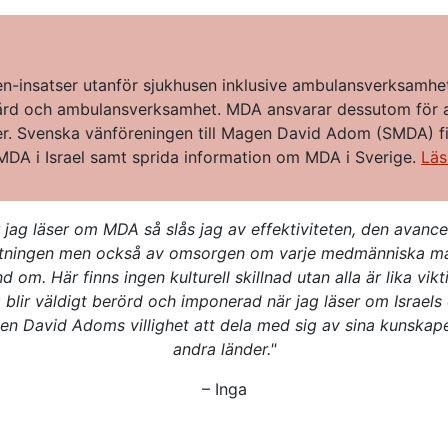
pen-insatser utanför sjukhusen inklusive ambulansverksamheten
vård och ambulansverksamhet. MDA ansvarar dessutom för al
er. Svenska vänföreningen till Magen David Adom (SMDA) finns 
 MDA i Israel samt sprida information om MDA i Sverige.
Läs
 jag läser om MDA så slås jag av effektiviteten, den avanc
stningen men också av omsorgen om varje medmänniska ma
d om. Här finns ingen kulturell skillnad utan alla är lika vikt
 blir väldigt berörd och imponerad när jag läser om Israels
n David Adoms villighet att dela med sig av sina kunskaper
andra länder."
– Inga