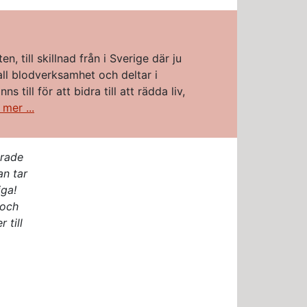
, till skillnad från i Sverige där ju
l blodverksamhet och deltar i
till för att bidra till att rädda liv,
 mer ...
erade
n tar
iga!
 och
 till