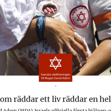
-
om räddar ett liv räddar en hel
Adom (MDA), Israels officiella första hjälpen-