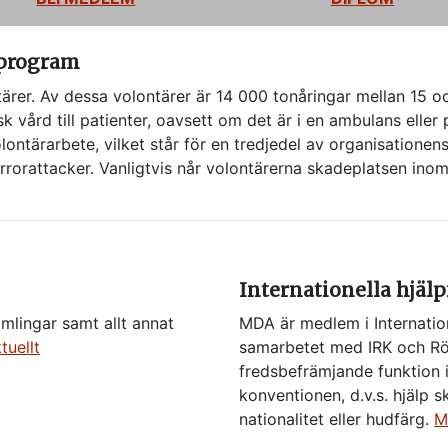
rprogram
er. Av dessa volontärer är 14 000 tonåringar mellan 15 oc
k vård till patienter, oavsett om det är i en ambulans elle
ntärarbete, vilket står för en tredjedel av organisationens
 terrorattacker. Vanligtvis når volontärerna skadeplatsen i
Internationella hjälp
amlingar samt allt annat
MDA är medlem i Internatio
tuellt
samarbetet med IRK och R
fredsbefrämjande funktion 
konventionen, d.v.s. hjälp sk
nationalitet eller hudfärg.
M